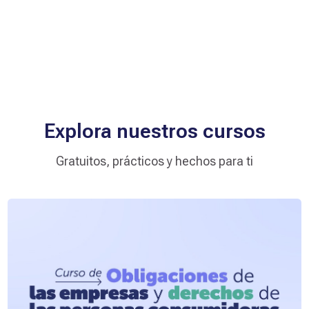
Profesor:
Loreto Alejandra Campos Rosales
Estudiantes inscritos:
356
Entrar a este curso
C
u
r
s
o
d
e
O
b
l
Explora nuestros cursos
i
g
Gratuitos, prácticos y hechos para ti