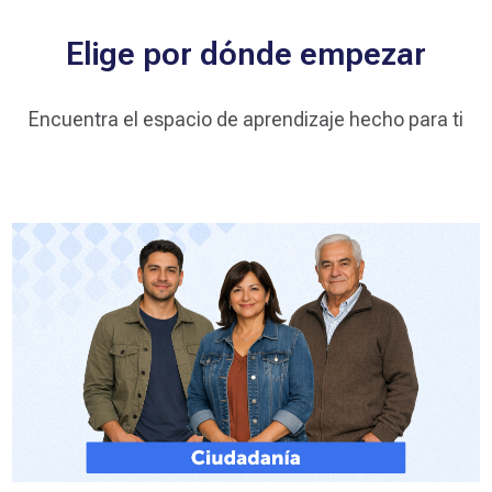
S
Elige por dónde empezar
o
s
t
Encuentra el espacio de aprendizaje hecho para ti
e
n
i
b
i
l
i
d
a
d
¡Hola!
Te damos la bienvenida al
Curso de Consumo Consciente para