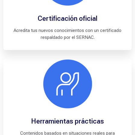
o
I
n
f
o
r
m
a
d
o
:
D
Certificación oficial
e
r
Acredita tus nuevos conocimientos con un certificado
e
respaldado por el SERNAC.
c
h
o
s