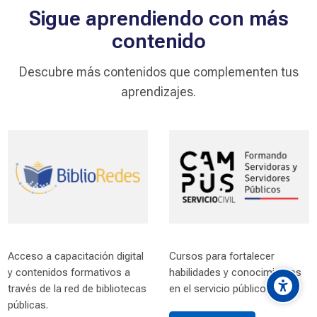
s
o
d
e
D
e
s
a
r
r
o
Sigue aprendiendo con más
l
contenido
l
o
Descubre más contenidos que complementen tus
P
aprendizajes.
r
o
f
e
Scroll to top
s