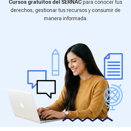
Cursos gratuitos del SERNAC
para conocer tus
s
u
derechos, gestionar tus recursos y consumir de
m
manera informada.
o
C
o
n
s
c
i
e
n
t
e
p
a
r
a
l
a