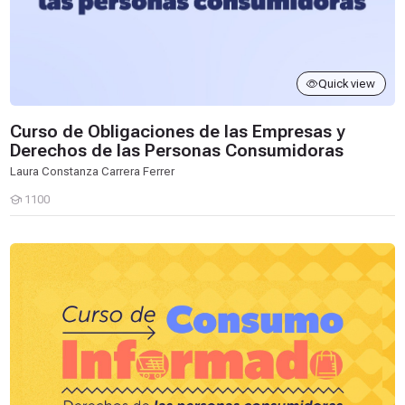
a
c
i
Curso de Obligaciones de las Empresas y Derechos de las Pers
o
n
e
s
d
e
l
a
s
E
Quick view
m
p
Curso de Obligaciones de las Empresas y
r
Derechos de las Personas Consumidoras
e
Laura Constanza Carrera Ferrer
s
a
1100
Estudiantes