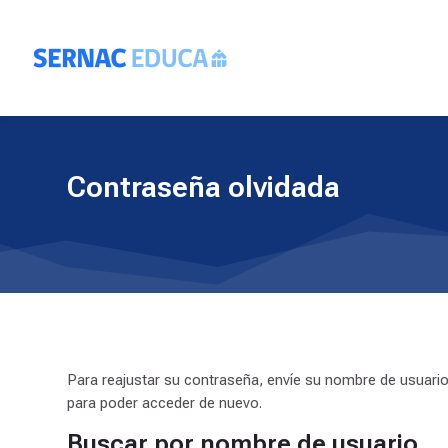
Skip to navigation
Skip to search form
Skip to login form
Salta al contenido principal
Skip to accessibility options
Skip to footer
Skip accessibility options
Contraseña olvidada
Para reajustar su contraseña, envíe su nombre de usuario
para poder acceder de nuevo.
Buscar por nombre de usuario
Buscar por nombre de usuario